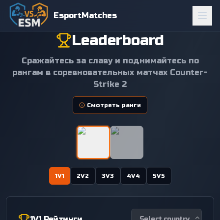
EsportMatches
Leaderboard
Сражайтесь за славу и поднимайтесь по
рангам в соревновательных матчах Counter-
Strike 2
Смотреть ранги
1V1
2V2
3V3
4V4
5V5
1V1
Рейтинги
Select country