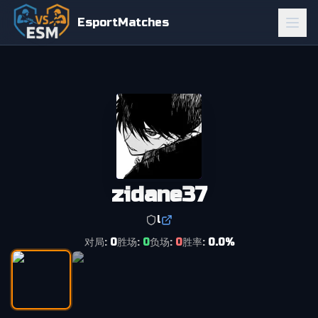
EsportMatches
zidane37
l
对局
:
0
胜场
:
0
负场
:
0
胜率
:
0.0
%