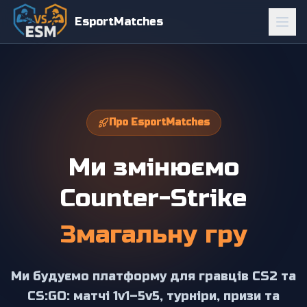
EsportMatches
Про EsportMatches
Ми змінюємо
Counter-Strike
Змагальну гру
Ми будуємо платформу для гравців CS2 та
CS:GO: матчі 1v1–5v5, турніри, призи та